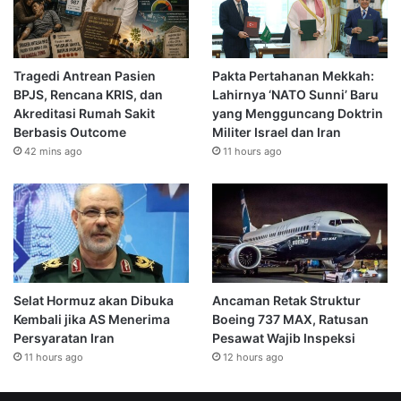
Tragedi Antrean Pasien
Pakta Pertahanan Mekkah:
BPJS, Rencana KRIS, dan
Lahirnya ‘NATO Sunni’ Baru
Akreditasi Rumah Sakit
yang Mengguncang Doktrin
Berbasis Outcome
Militer Israel dan Iran
42 mins ago
11 hours ago
Selat Hormuz akan Dibuka
Ancaman Retak Struktur
Kembali jika AS Menerima
Boeing 737 MAX, Ratusan
Persyaratan Iran
Pesawat Wajib Inspeksi
11 hours ago
12 hours ago