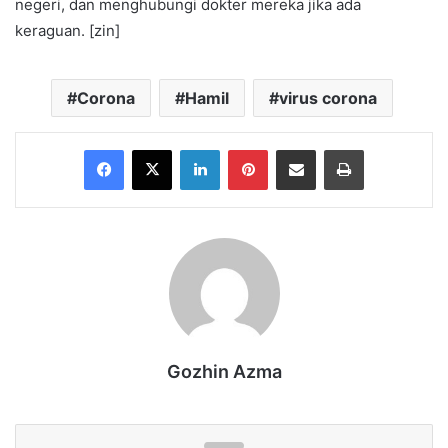
negeri, dan menghubungi dokter mereka jika ada
keraguan. [zin]
Corona
Hamil
virus corona
Facebook
X
LinkedIn
Pinterest
Share via Email
Print
Gozhin Azma