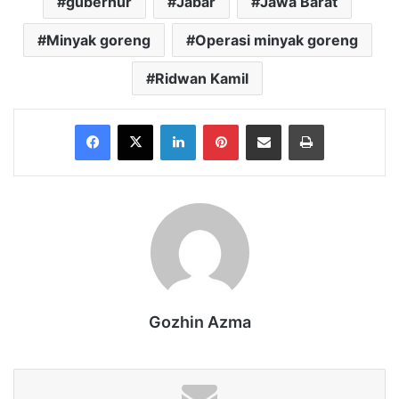
gubernur
Jabar
Jawa Barat
Minyak goreng
Operasi minyak goreng
Ridwan Kamil
Facebook
X
LinkedIn
Pinterest
Share via Email
Print
Gozhin Azma