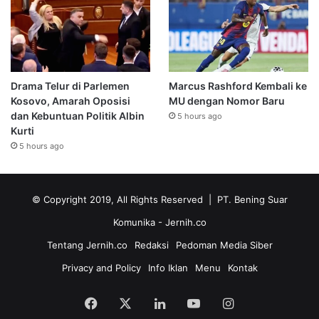
Drama Telur di Parlemen
Marcus Rashford Kembali ke
Kosovo, Amarah Oposisi
MU dengan Nomor Baru
dan Kebuntuan Politik Albin
5 hours ago
Kurti
5 hours ago
© Copyright 2019, All Rights Reserved | PT. Bening Suar
Komunika
- Jernih.co
Tentang Jernih.co
Redaksi
Pedoman Media Siber
Privacy and Policy
Info Iklan
Menu
Kontak
Facebook
X
LinkedIn
YouTube
Instagram