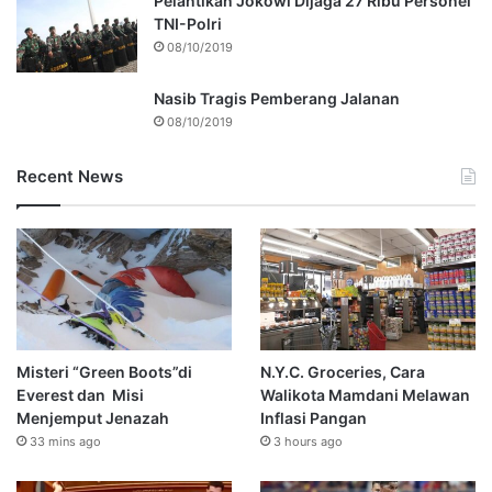
Pelantikan Jokowi Dijaga 27 Ribu Personel
TNI-Polri
08/10/2019
Nasib Tragis Pemberang Jalanan
08/10/2019
Recent News
Misteri “Green Boots”di
N.Y.C. Groceries, Cara
Everest dan Misi
Walikota Mamdani Melawan
Menjemput Jenazah
Inflasi Pangan
33 mins ago
3 hours ago