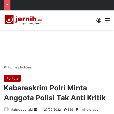
Log In
M
Home
/
Politeia
Politeia
Kabareskrim Polri Minta
Anggota Polisi Tak Anti Kritik
Send
Mahbub Junaidi
27/02/2022
149
1 minute read