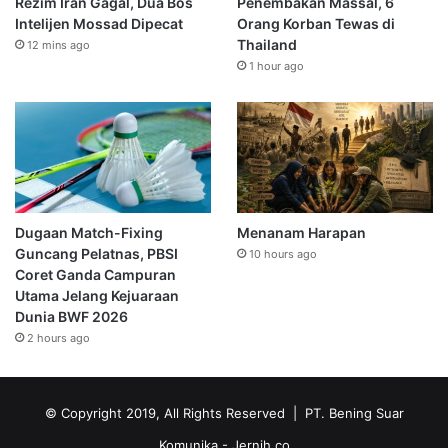
Rezim Iran Gagal, Dua Bos
Penembakan Massal, 6
Intelijen Mossad Dipecat
Orang Korban Tewas di
Thailand
12 mins ago
1 hour ago
Dugaan Match-Fixing
Menanam Harapan
Guncang Pelatnas, PBSI
10 hours ago
Coret Ganda Campuran
Utama Jelang Kejuaraan
Dunia BWF 2026
2 hours ago
© Copyright 2019, All Rights Reserved | PT. Bening Suar
Komunika
- Jernih.co