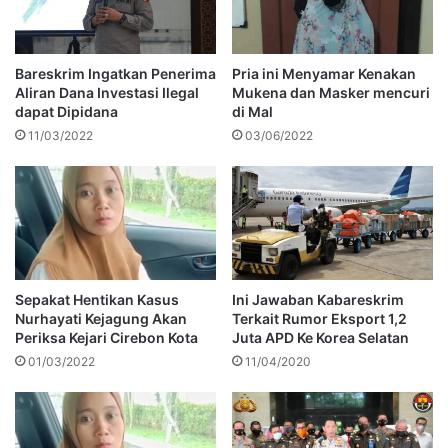
Bareskrim Ingatkan Penerima
Pria ini Menyamar Kenakan
Aliran Dana Investasi Ilegal
Mukena dan Masker mencuri
dapat Dipidana
di Mal
11/03/2022
03/06/2022
Sepakat Hentikan Kasus
Ini Jawaban Kabareskrim
Nurhayati Kejagung Akan
Terkait Rumor Eksport 1,2
Periksa Kejari Cirebon Kota
Juta APD Ke Korea Selatan
01/03/2022
11/04/2020