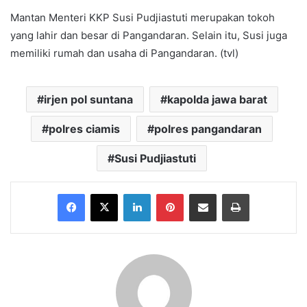
Mantan Menteri KKP Susi Pudjiastuti merupakan tokoh
yang lahir dan besar di Pangandaran. Selain itu, Susi juga
memiliki rumah dan usaha di Pangandaran. (tvl)
irjen pol suntana
kapolda jawa barat
polres ciamis
polres pangandaran
Susi Pudjiastuti
Facebook
X
LinkedIn
Pinterest
Share via Email
Print