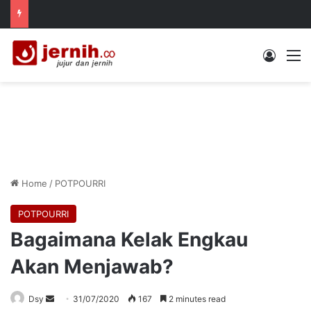
Log In
M
Home
/
POTPOURRI
POTPOURRI
Bagaimana Kelak Engkau
Akan Menjawab?
Send
Dsy
31/07/2020
167
2 minutes read