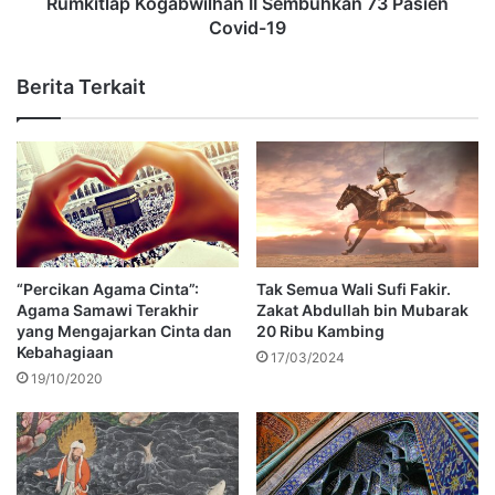
Rumkitlap Kogabwilhan II Sembuhkan 73 Pasien
Covid-19
Berita Terkait
“Percikan Agama Cinta”:
Tak Semua Wali Sufi Fakir.
Agama Samawi Terakhir
Zakat Abdullah bin Mubarak
yang Mengajarkan Cinta dan
20 Ribu Kambing
Kebahagiaan
17/03/2024
19/10/2020