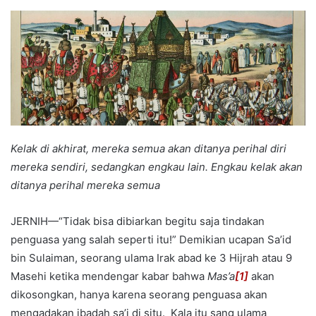
an
email
Kelak di akhirat, mereka semua akan ditanya perihal diri
mereka sendiri, sedangkan engkau lain. Engkau kelak akan
ditanya perihal mereka semua
JERNIH—“Tidak bisa dibiarkan begitu saja tindakan
penguasa yang salah seperti itu!” Demikian ucapan Sa’id
bin Sulaiman, seorang ulama Irak abad ke 3 Hijrah atau 9
Masehi ketika mendengar kabar bahwa
Mas’a
[1]
akan
dikosongkan, hanya karena seorang penguasa akan
mengadakan ibadah sa’i di situ. Kala itu sang ulama