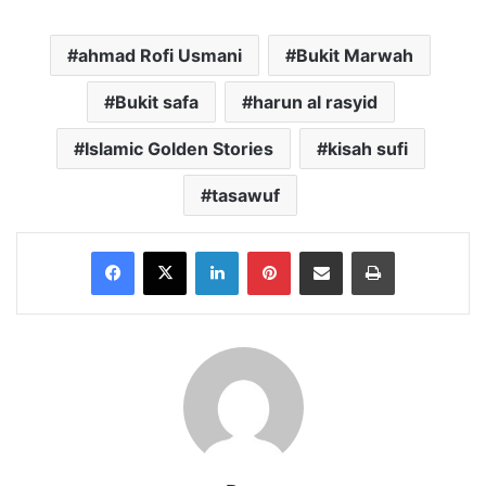
ahmad Rofi Usmani
Bukit Marwah
Bukit safa
harun al rasyid
Islamic Golden Stories
kisah sufi
tasawuf
Facebook
X
LinkedIn
Pinterest
Share via Email
Print