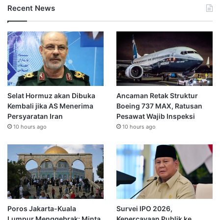
Recent News
Selat Hormuz akan Dibuka
Ancaman Retak Struktur
Kembali jika AS Menerima
Boeing 737 MAX, Ratusan
Persyaratan Iran
Pesawat Wajib Inspeksi
10 hours ago
10 hours ago
Poros Jakarta-Kuala
Survei IPO 2026,
Lumpur Menggebrak: Minta
Kepercayaan Publik ke