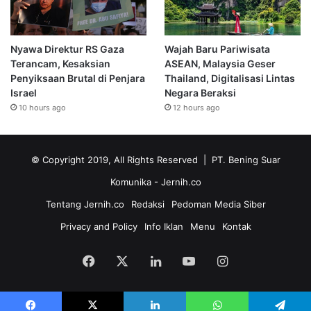
Nyawa Direktur RS Gaza
Wajah Baru Pariwisata
Terancam, Kesaksian
ASEAN, Malaysia Geser
Penyiksaan Brutal di Penjara
Thailand, Digitalisasi Lintas
Israel
Negara Beraksi
10 hours ago
12 hours ago
© Copyright 2019, All Rights Reserved | PT. Bening Suar
Komunika
- Jernih.co
Tentang Jernih.co
Redaksi
Pedoman Media Siber
Privacy and Policy
Info Iklan
Menu
Kontak
Facebook
X
LinkedIn
YouTube
Instagram