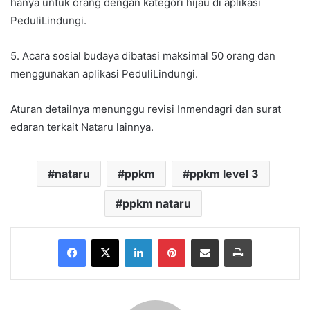
hanya untuk orang dengan kategori hijau di aplikasi
PeduliLindungi.
5. Acara sosial budaya dibatasi maksimal 50 orang dan
menggunakan aplikasi PeduliLindungi.
Aturan detailnya menunggu revisi Inmendagri dan surat
edaran terkait Nataru lainnya.
nataru
ppkm
ppkm level 3
ppkm nataru
Facebook
X
LinkedIn
Pinterest
Share via Email
Print