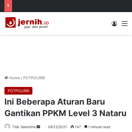
Log In
M
Home
/
POTPOURRI
POTPOURRI
Ini Beberapa Aturan Baru
Gantikan PPKM Level 3 Nataru
Send
Titik Valentine
08/12/2021
147
1 minute read