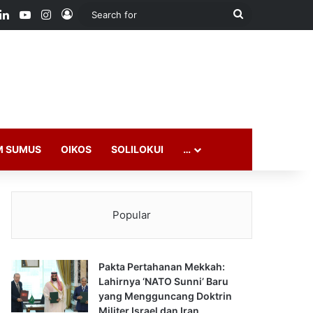
ook
LinkedIn
YouTube
Instagram
Log In
Search
for
M SUMUS
OIKOS
SOLILOKUI
…
Popular
Pakta Pertahanan Mekkah:
Lahirnya ‘NATO Sunni’ Baru
yang Mengguncang Doktrin
Militer Israel dan Iran