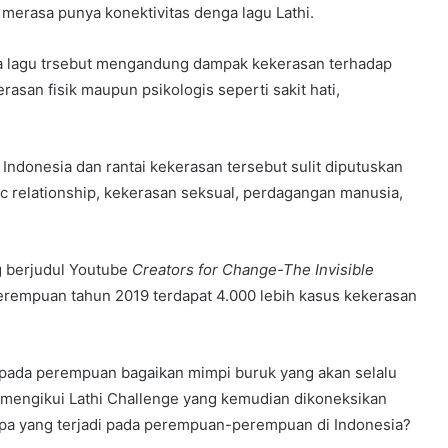
merasa punya konektivitas denga lagu Lathi.
kna lagu trsebut mengandung dampak kekerasan terhadap
asan fisik maupun psikologis seperti sakit hati,
 Indonesia dan rantai kekerasan tersebut sulit diputuskan
xic relationship, kekerasan seksual, perdagangan manusia,
g berjudul Youtube
C
reators for
C
hange-
T
he
I
nvisible
rempuan tahun 2019 terdapat 4.000 lebih kasus kekerasan
 pada perempuan bagaikan mimpi buruk yang akan selalu
mengikui Lathi Challenge yang kemudian dikoneksikan
pa yang terjadi pada perempuan-perempuan di Indonesia?