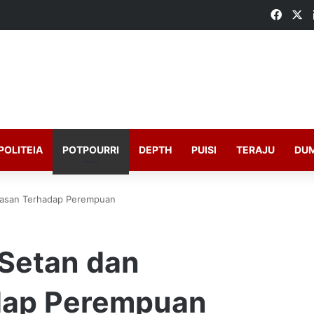
Faceb
X
POLITEIA
POTPOURRI
DEPTH
PUISI
TERAJU
DU
erasan Terhadap Perempuan
 Setan dan
dap Perempuan