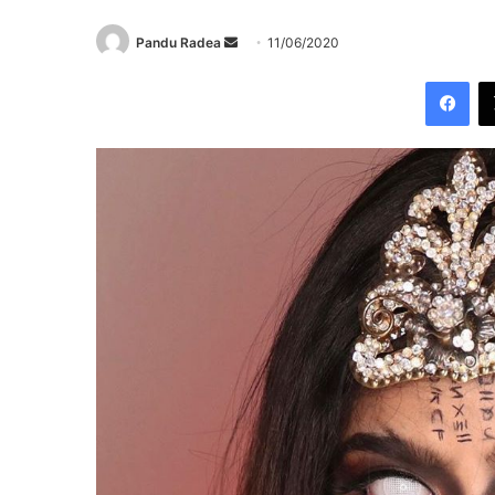
Send
Pandu Radea
11/06/2020
an
Fac
email