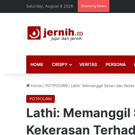
Saturday, August 8 2026
Breaking News
HOME
CRISPY
VERITAS
PERSONA
Home
/
POTPOURRI
/
Lathi: Memanggil Setan dan Kek
POTPOURRI
Lathi: Memanggil
Kekerasan Terha