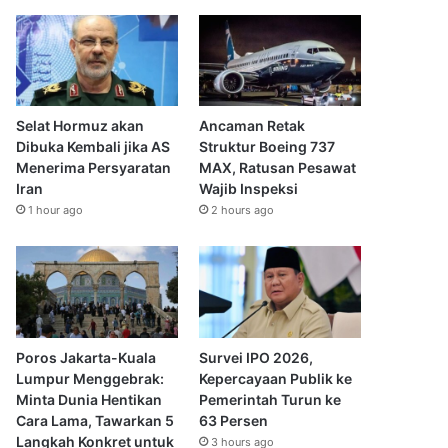
Selat Hormuz akan
Ancaman Retak
Dibuka Kembali jika AS
Struktur Boeing 737
Menerima Persyaratan
MAX, Ratusan Pesawat
Iran
Wajib Inspeksi
1 hour ago
2 hours ago
Poros Jakarta-Kuala
Survei IPO 2026,
Lumpur Menggebrak:
Kepercayaan Publik ke
Minta Dunia Hentikan
Pemerintah Turun ke
Cara Lama, Tawarkan 5
63 Persen
Langkah Konkret untuk
3 hours ago