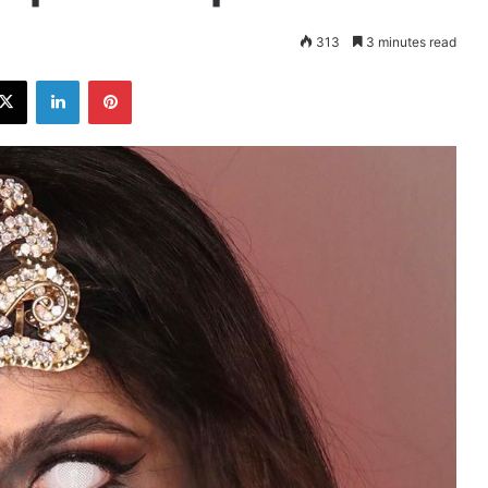
313
3 minutes read
ebook
X
LinkedIn
Pinterest