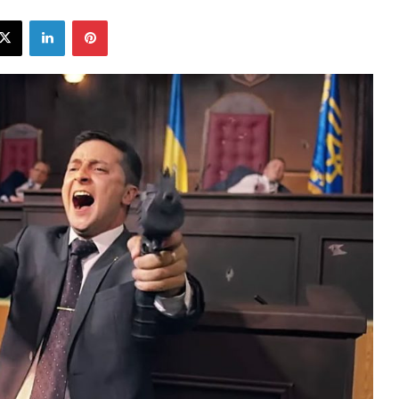
ebook
X
LinkedIn
Pinterest