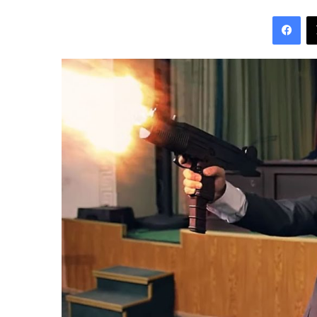
an
Fac
email