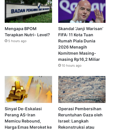
Mengapa BPOM
Skandal ‘Janji Warisan’
Terapkan Nutri- Level?
FIFA: 11 Kota Tuan
Rumah Piala Dunia
5 hours ago
2026 Menagih
Komitmen Masing-
masing Rp16,2 Miliar
10 hours ago
Sinyal De-Eskalasi
Operasi Pembersihan
Perang AS-Iran
Reruntuhan Gaza oleh
Memicu Rebound,
Israel: Langkah
Harga Emas Meroket ke
Rekonstruksi atau