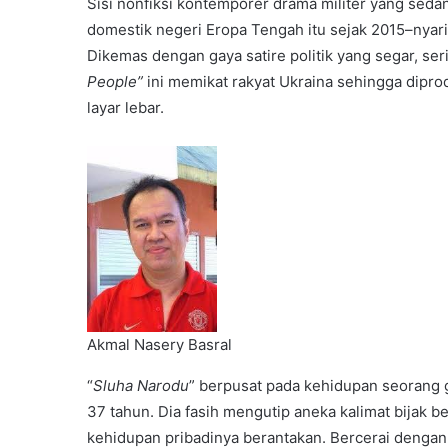
Sisi nonfiksi kontemporer drama militer yang sedan
domestik negeri Eropa Tengah itu sejak 2015–nyaris 
Dikemas dengan gaya satire politik yang segar, ser
People”
ini memikat rakyat Ukraina sehingga dipro
layar lebar.
Akmal Nasery Basral
“
Sluha Narodu
” berpusat pada kehidupan seorang 
37 tahun. Dia fasih mengutip aneka kalimat bijak 
kehidupan pribadinya berantakan. Bercerai denga