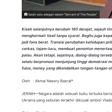
Salah satu adegan dalam "Servant of The People"
Kisah selanjutnya berubah 180 derajat, sejauh ti
menghormati Vasil tanpa syarat. Begitu juga ke
jadi fans berat. Transisi perubahan kehidupan pri
cerkas, tajam-lucu, membuat penonton menertaw
palsu. Akan tetapi, sejatinya, dialog-dialog ter
selalu berpromosi menjunjung tinggi demokrasi m
fulus, money yang dikendalikan tangan-tangan oli
Oleh : Akmal Nasery Basral*
JERNIH—Negara adalah sebuah buku terbuka berisi n
Ukraina yang sebulan terakhir dikoyak ambisi Vladi