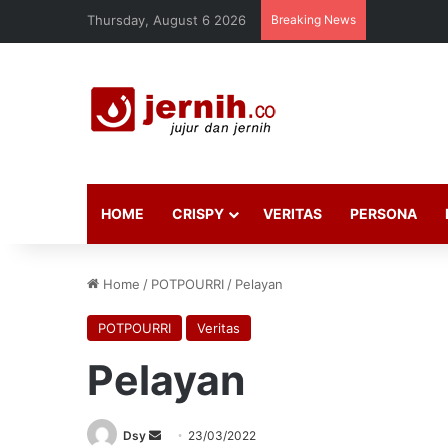
Thursday, August 6 2026
Breaking News
HOME
CRISPY
VERITAS
PERSONA
Home
/
POTPOURRI
/
Pelayan
POTPOURRI
Veritas
Pelayan
Send
Dsy
23/03/2022