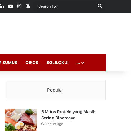
ook
LinkedIn
YouTube
Instagram
Log In
Search
for
M SUMUS
OIKOS
SOLILOKUI
…
Popular
5 Mitos Protein yang Masih
Sering Dipercaya
3 hours ago