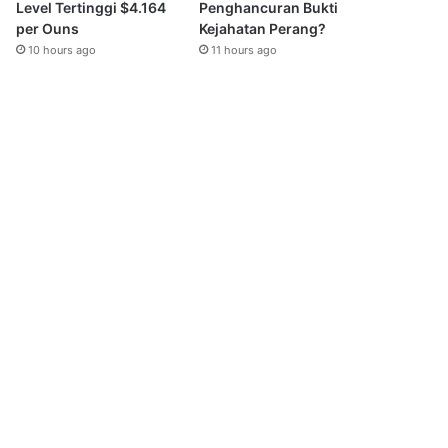
Level Tertinggi $4.164
Penghancuran Bukti
per Ouns
Kejahatan Perang?
10 hours ago
11 hours ago