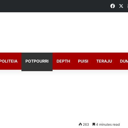
Faceb
X
POLITEIA
POTPOURRI
DEPTH
PUISI
TERAJU
DU
263
4 minutes read