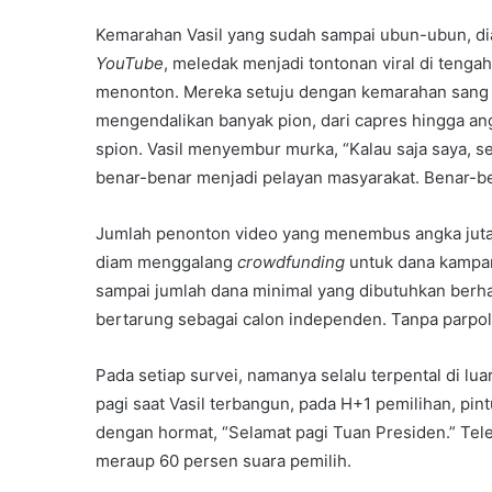
Kemarahan Vasil yang sudah sampai ubun-ubun, d
YouTube
, meledak menjadi tontonan viral di tenga
menonton. Mereka setuju dengan kemarahan sang g
mengendalikan banyak pion, dari capres hingga 
spion. Vasil menyembur murka, “Kalau saja saya, seo
benar-benar menjadi pelayan masyarakat. Benar-be
Jumlah penonton video yang menembus angka jutaa
diam menggalang
crowdfunding
untuk dana kampany
sampai jumlah dana minimal yang dibutuhkan berhasil
bertarung sebagai calon independen. Tanpa parpol
Pada setiap survei, namanya selalu terpental di lu
pagi saat Vasil terbangun, pada H+1 pemilihan, p
dengan hormat, “Selamat pagi Tuan Presiden.” Tel
meraup 60 persen suara pemilih.