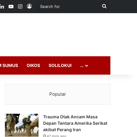
ook
LinkedIn
YouTube
Instagram
Log In
Search
for
M SUMUS
OIKOS
SOLILOKUI
…
Popular
Trauma Otak Ancam Masa
Depan Tentara Amerika Serikat
akibat Perang Iran
47 mins ago