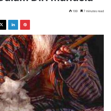
199
7 minutes read
ebook
X
LinkedIn
Pinterest