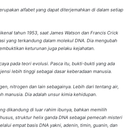
rupakan alfabet yang dapat diterjemahkan di dalam setiap
dikenal tahun 1953, saat James Watson dan Francis Crick
asi yang terkandung dalam molekul DNA. Dia mengubah
embuktikan keturunan juga pelaku kejahatan.
a pada teori evolusi. Pasca itu, bukti-bukti yang ada
ensi lebih tinggi sebagai dasar keberadaan manusia.
gen, nitrogen dan lain sebagainya. Lebih dari tentang air,
uh manusia. Dia adalah unsur kimia kehidupan.
g dikandung di luar rahim ibunya, bahkan memilih
khusus, struktur helix ganda DNA sebagai pemecah misteri
alui empat basis DNA yakni, adenin, timin, guanin, dan