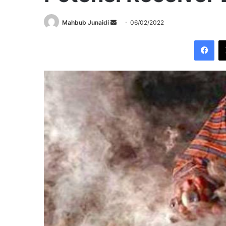
Send
Mahbub Junaidi
06/02/2022
an
Fac
email