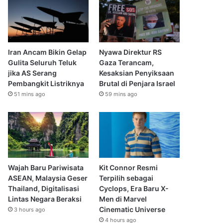
Iran Ancam Bikin Gelap
Nyawa Direktur RS
Gulita Seluruh Teluk
Gaza Terancam,
jika AS Serang
Kesaksian Penyiksaan
Pembangkit Listriknya
Brutal di Penjara Israel
51 mins ago
59 mins ago
Wajah Baru Pariwisata
Kit Connor Resmi
ASEAN, Malaysia Geser
Terpilih sebagai
Thailand, Digitalisasi
Cyclops, Era Baru X-
Lintas Negara Beraksi
Men di Marvel
Cinematic Universe
3 hours ago
4 hours ago