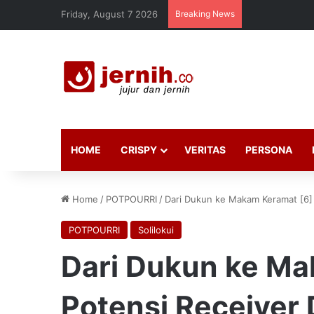
Friday, August 7 2026
Breaking News
HOME
CRISPY
VERITAS
PERSONA
Home
/
POTPOURRI
/
Dari Dukun ke Makam Keramat [6] 
POTPOURRI
Solilokui
Dari Dukun ke Ma
Potensi Receiver 