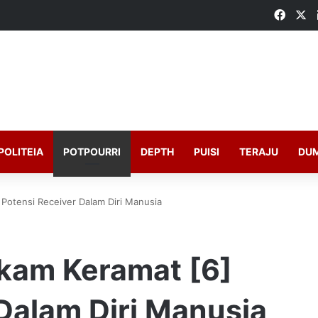
Faceb
X
POLITEIA
POTPOURRI
DEPTH
PUISI
TERAJU
DU
Potensi Receiver Dalam Diri Manusia
kam Keramat [6]
Dalam Diri Manusia