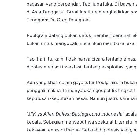
gagasan yang berpendar. Tapi juga luka. Di bawah 
di Asia Tenggara”, Great Institute menghadirkan so
Tenggara: Dr. Greg Poulgrain.
Poulgrain datang bukan untuk memberi ceramah a
bukan untuk mengobati, melainkan membuka luka: P
Tapi hari itu, kami tidak hanya bicara tentang emas
dipoles menjadi investasi, tentang eksploitasi y
Ada yang khas dalam gaya tutur Poulgrain: ia buka
penggali makna. Ia menyatukan geopolitik tingkat 
keputusan-keputusan besar. Namun justru karena it
“J
FK vs Allen Dulles: Battleground Indonesia
” adal
kepala. Sebagian menyebutnya spekulatif, terla
kekayaan emas di Papua. Sebuah hipotesis yang, men