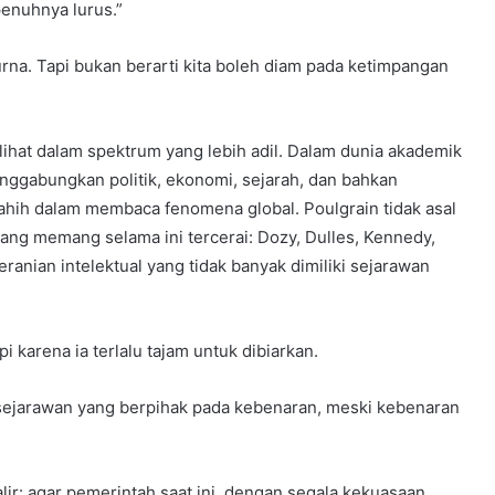
penuhnya lurus.”
na. Tapi bukan berarti kita boleh diam pada ketimpangan
dilihat dalam spektrum yang lebih adil. Dalam dunia akademik
ggabungkan politik, ekonomi, sejarah, dan bahkan
hih dalam membaca fenomena global. Poulgrain tidak asal
 yang memang selama ini tercerai: Dozy, Dulles, Kennedy,
anian intelektual yang tidak banyak dimiliki sejarawan
 karena ia terlalu tajam untuk dibiarkan.
h sejarawan yang berpihak pada kebenaran, meski kebenaran
alir: agar pemerintah saat ini, dengan segala kekuasaan