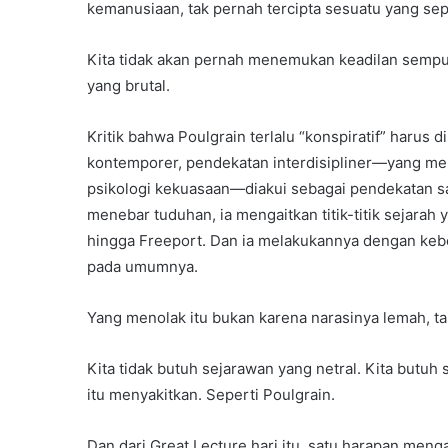
kemanusiaan, tak pernah tercipta sesuatu yang se
Kita tidak akan pernah menemukan keadilan sempur
yang brutal.
Kritik bahwa Poulgrain terlalu “konspiratif” harus 
kontemporer, pendekatan interdisipliner—yang men
psikologi kekuasaan—diakui sebagai pendekatan sa
menebar tuduhan, ia mengaitkan titik-titik sejarah
hingga Freeport. Dan ia melakukannya dengan keber
pada umumnya.
Yang menolak itu bukan karena narasinya lemah, tapi
Kita tidak butuh sejarawan yang netral. Kita butu
itu menyakitkan. Seperti Poulgrain.
Dan dari Great Lecture hari itu, satu harapan meng