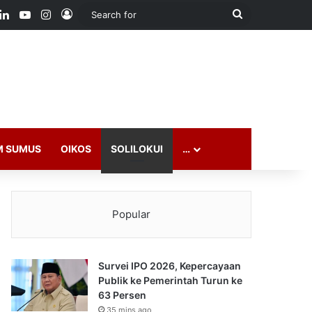
ook
LinkedIn
YouTube
Instagram
Log In
Search
for
M SUMUS
OIKOS
SOLILOKUI
…
Popular
Survei IPO 2026, Kepercayaan
Publik ke Pemerintah Turun ke
63 Persen
35 mins ago