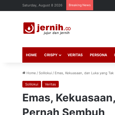
Saturday, August 8 2026
Breaking News
HOME
CRISPY
VERITAS
PERSONA
Home
/
Solilokui
/
Emas, Kekuasaan, dan Luka yang Ta
Solilokui
Veritas
Emas, Kekuasaan,
Pernah Sembuh