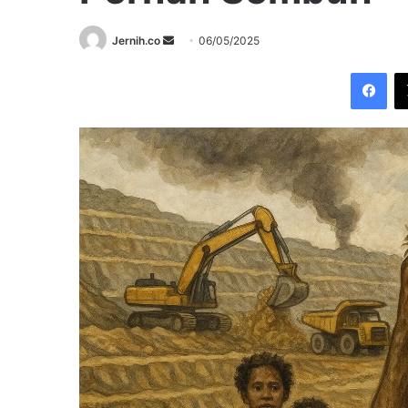
Send
Jernih.co
06/05/2025
an
Fac
email