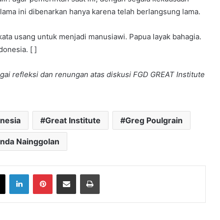
lama ini dibenarkan hanya karena telah berlangsung lama.
 kata usang untuk menjadi manusiawi. Papua layak bahagia.
onesia. [ ]
agai refleksi dan renungan atas diskusi FGD GREAT Institute
onesia
Great Institute
Greg Poulgrain
nda Nainggolan
book
X
LinkedIn
Pinterest
Share via Email
Print