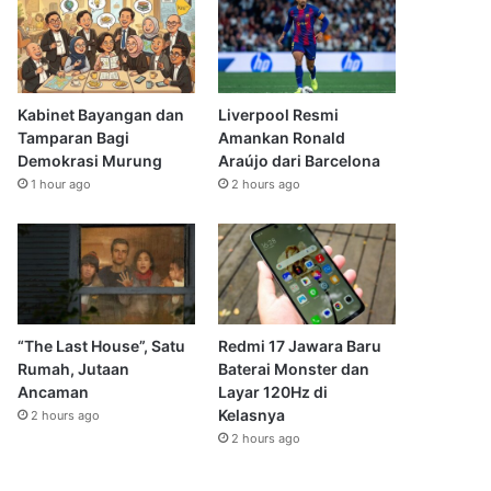
Kabinet Bayangan dan
Liverpool Resmi
Tamparan Bagi
Amankan Ronald
Demokrasi Murung
Araújo dari Barcelona
1 hour ago
2 hours ago
“The Last House”, Satu
Redmi 17 Jawara Baru
Rumah, Jutaan
Baterai Monster dan
Ancaman
Layar 120Hz di
Kelasnya
2 hours ago
2 hours ago