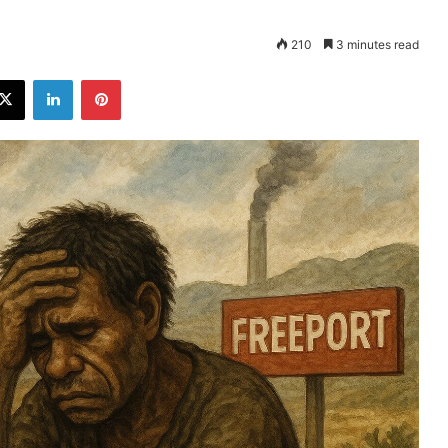
210
3 minutes read
ebook
X
LinkedIn
Pinterest