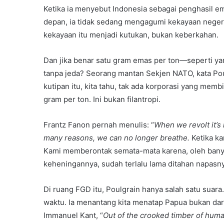
Ketika ia menyebut Indonesia sebagai penghasil e
depan, ia tidak sedang mengagumi kekayaan negeri
kekayaan itu menjadi kutukan, bukan keberkahan.
Dan jika benar satu gram emas per ton—seperti y
tanpa jeda? Seorang mantan Sekjen NATO, kata Pou
kutipan itu, kita tahu, tak ada korporasi yang memb
gram per ton. Ini bukan filantropi.
Frantz Fanon pernah menulis: “
When we revolt it’s 
many reasons, we can no longer breathe.
Ketika ka
Kami memberontak semata-mata karena, oleh banyak
keheningannya, sudah terlalu lama ditahan napasnya.
Di ruang FGD itu, Poulgrain hanya salah satu suar
waktu. Ia menantang kita menatap Papua bukan dari 
Immanuel Kant, “
Out of the crooked timber of huma