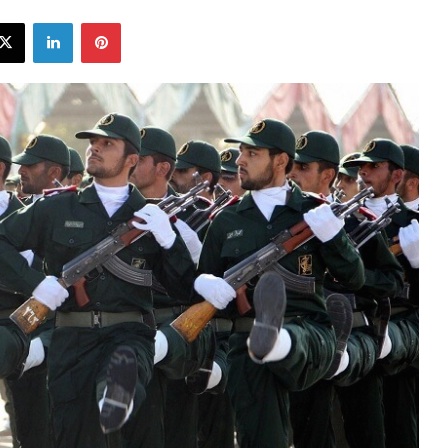
ebook
X
LinkedIn
Pinterest