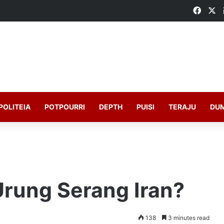
Faceb
X
POLITEIA
POTPOURRI
DEPTH
PUISI
TERAJU
DU
rung Serang Iran?
138
3 minutes read