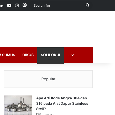
ook
LinkedIn
YouTube
Instagram
Log In
Search
for
M SUMUS
OIKOS
SOLILOKUI
…
Popular
Apa Arti Kode Angka 304 dan
316 pada Alat Dapur Stainless
Stell?
6 hours ago