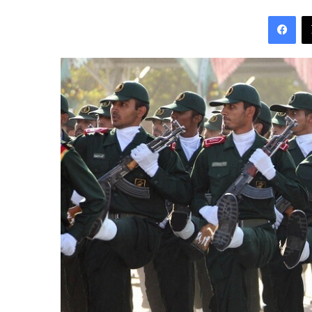
an
Fac
email