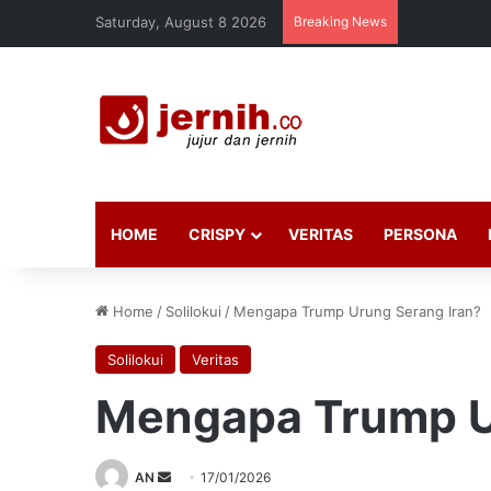
Saturday, August 8 2026
Breaking News
HOME
CRISPY
VERITAS
PERSONA
Home
/
Solilokui
/
Mengapa Trump Urung Serang Iran?
Solilokui
Veritas
Mengapa Trump U
Send
AN
17/01/2026