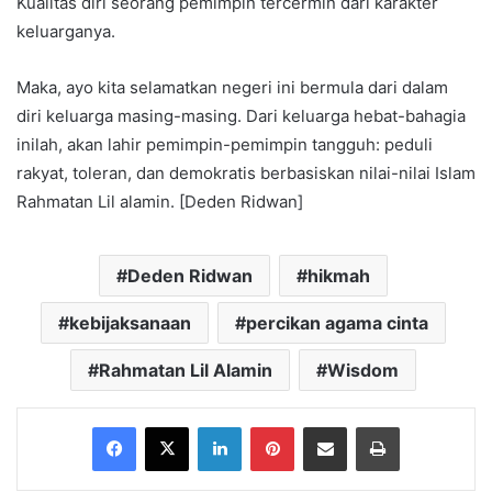
Kualitas diri seorang pemimpin tercermin dari karakter
keluarganya.
Maka, ayo kita selamatkan negeri ini bermula dari dalam
diri keluarga masing-masing. Dari keluarga hebat-bahagia
inilah, akan lahir pemimpin-pemimpin tangguh: peduli
rakyat, toleran, dan demokratis berbasiskan nilai-nilai Islam
Rahmatan Lil alamin. [Deden Ridwan]
Deden Ridwan
hikmah
kebijaksanaan
percikan agama cinta
Rahmatan Lil Alamin
Wisdom
Facebook
X
LinkedIn
Pinterest
Share via Email
Print