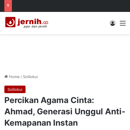
Log In
M
Home
/
Solilokui
Solilokui
Percikan Agama Cinta:
Ahmad, Generasi Unggul Anti-
Kemapanan Instan