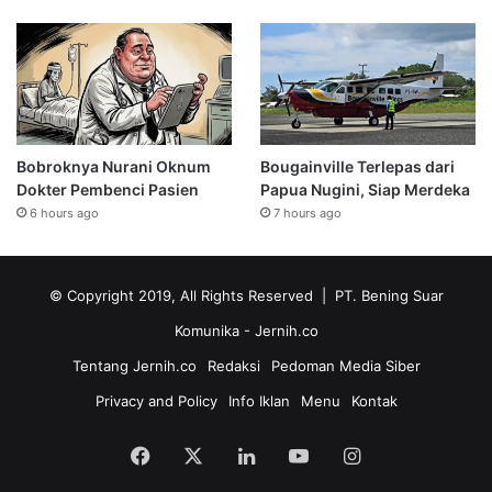
Bobroknya Nurani Oknum
Bougainville Terlepas dari
Dokter Pembenci Pasien
Papua Nugini, Siap Merdeka
6 hours ago
7 hours ago
© Copyright 2019, All Rights Reserved | PT. Bening Suar
Komunika
- Jernih.co
Tentang Jernih.co
Redaksi
Pedoman Media Siber
Privacy and Policy
Info Iklan
Menu
Kontak
Facebook
X
LinkedIn
YouTube
Instagram