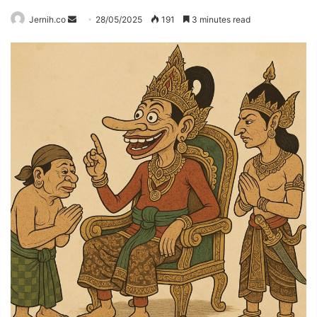
Send
Jernih.co
28/05/2025
191
3 minutes read
an
email