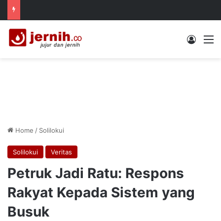
Log In
M
Home
/
Solilokui
Solilokui
Veritas
Petruk Jadi Ratu: Respons
Rakyat Kepada Sistem yang
Busuk