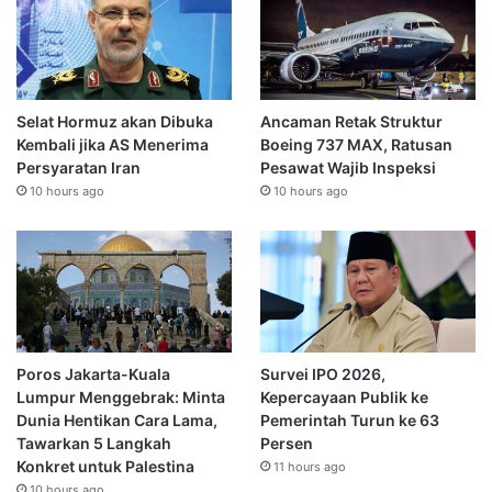
Selat Hormuz akan Dibuka
Ancaman Retak Struktur
Kembali jika AS Menerima
Boeing 737 MAX, Ratusan
Persyaratan Iran
Pesawat Wajib Inspeksi
10 hours ago
10 hours ago
Poros Jakarta-Kuala
Survei IPO 2026,
Lumpur Menggebrak: Minta
Kepercayaan Publik ke
Dunia Hentikan Cara Lama,
Pemerintah Turun ke 63
Tawarkan 5 Langkah
Persen
Konkret untuk Palestina
11 hours ago
10 hours ago