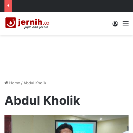
Log In
M
Home
/
Abdul Kholik
Abdul Kholik