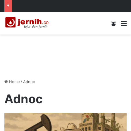
Log In
M
Home
/
Adnoc
Adnoc