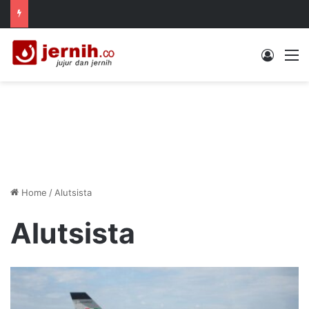
Log In
M
Home
/
Alutsista
Alutsista