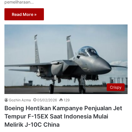
pemeliharaan…
Read More »
Crispy
Gozhin Azma
05/02/2026
129
Boeing Hentikan Kampanye Penjualan Jet
Tempur F-15EX Saat Indonesia Mulai
Melirik J-10C China