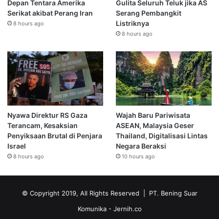
Depan Tentara Amerika
Gulita Seluruh Teluk jika AS
Serikat akibat Perang Iran
Serang Pembangkit
Listriknya
8 hours ago
8 hours ago
Nyawa Direktur RS Gaza
Wajah Baru Pariwisata
Terancam, Kesaksian
ASEAN, Malaysia Geser
Penyiksaan Brutal di Penjara
Thailand, Digitalisasi Lintas
Israel
Negara Beraksi
8 hours ago
10 hours ago
© Copyright 2019, All Rights Reserved | PT. Bening Suar
Komunika
- Jernih.co