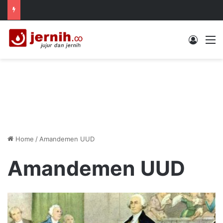
Log In
M
Home
/
Amandemen UUD
Amandemen UUD