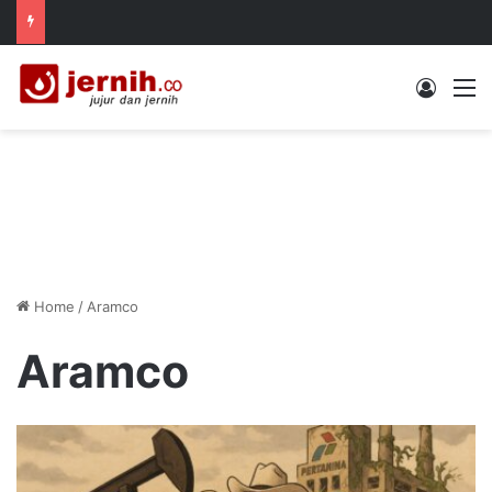
Log In
M
Home
/
Aramco
Aramco