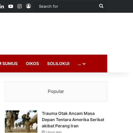
ook
LinkedIn
YouTube
Instagram
Log In
Search
for
M SUMUS
OIKOS
SOLILOKUI
…
Popular
Trauma Otak Ancam Masa
Depan Tentara Amerika Serikat
akibat Perang Iran
1 hour ago