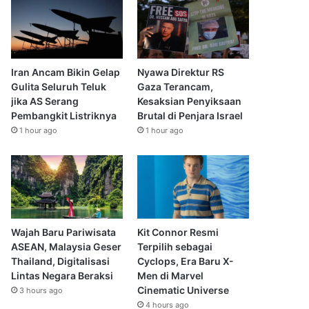
Iran Ancam Bikin Gelap
Nyawa Direktur RS
Gulita Seluruh Teluk
Gaza Terancam,
jika AS Serang
Kesaksian Penyiksaan
Pembangkit Listriknya
Brutal di Penjara Israel
1 hour ago
1 hour ago
Wajah Baru Pariwisata
Kit Connor Resmi
ASEAN, Malaysia Geser
Terpilih sebagai
Thailand, Digitalisasi
Cyclops, Era Baru X-
Lintas Negara Beraksi
Men di Marvel
Cinematic Universe
3 hours ago
4 hours ago