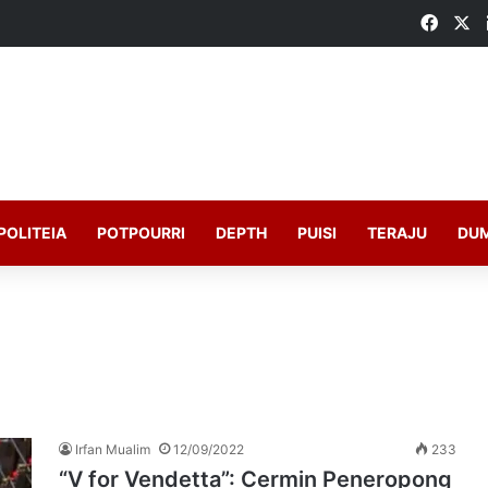
Faceb
X
POLITEIA
POTPOURRI
DEPTH
PUISI
TERAJU
DU
Irfan Mualim
12/09/2022
233
“V for Vendetta”: Cermin Peneropong