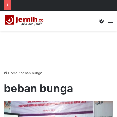
Log In
M
Home
/
beban bunga
beban bunga