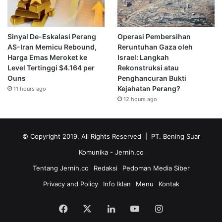
Sinyal De-Eskalasi Perang
Operasi Pembersihan
AS-Iran Memicu Rebound,
Reruntuhan Gaza oleh
Harga Emas Meroket ke
Israel: Langkah
Level Tertinggi $4.164 per
Rekonstruksi atau
Ouns
Penghancuran Bukti
Kejahatan Perang?
11 hours ago
12 hours ago
© Copyright 2019, All Rights Reserved | PT. Bening Suar
Komunika
- Jernih.co
Tentang Jernih.co
Redaksi
Pedoman Media Siber
Privacy and Policy
Info Iklan
Menu
Kontak
Facebook
X
LinkedIn
YouTube
Instagram