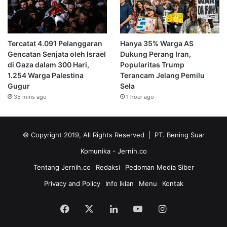
Tercatat 4.091 Pelanggaran
Hanya 35% Warga AS
Gencatan Senjata oleh Israel
Dukung Perang Iran,
di Gaza dalam 300 Hari,
Popularitas Trump
1.254 Warga Palestina
Terancam Jelang Pemilu
Gugur
Sela
35 mins ago
1 hour ago
© Copyright 2019, All Rights Reserved | PT. Bening Suar
Komunika
- Jernih.co
Tentang Jernih.co
Redaksi
Pedoman Media Siber
Privacy and Policy
Info Iklan
Menu
Kontak
Facebook
X
LinkedIn
YouTube
Instagram