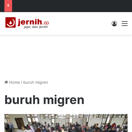
Log In
M
Home
/
buruh migren
buruh migren