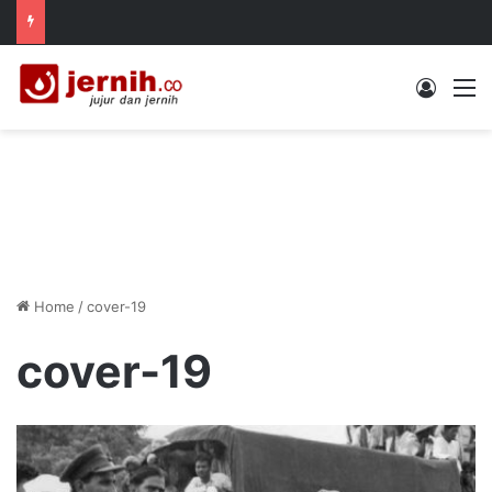
Log In
M
Home
/
cover-19
cover-19