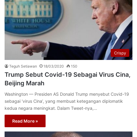
Crispy
Teguh Setiawan
18/03/2020
150
Trump Sebut Covid-19 Sebagai Virus Cina,
Beijing Marah
Washington — Presiden AS Donald Trump menyebut Covid-19
sebagai ‘virus Cina’, yang membuat ketegangan diplomatik
kedua negara meningkat. Dalam Tweet-nya,…
Read More »