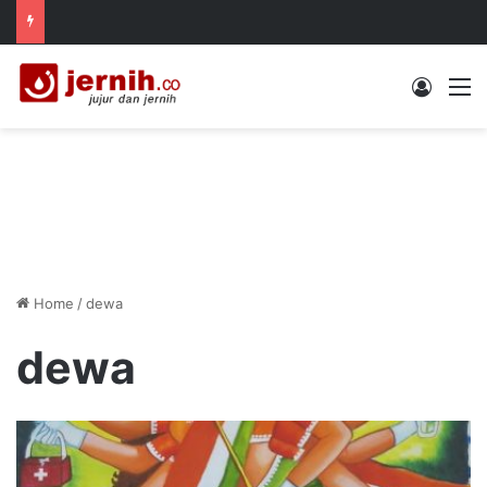
Log In
M
Home
/
dewa
dewa