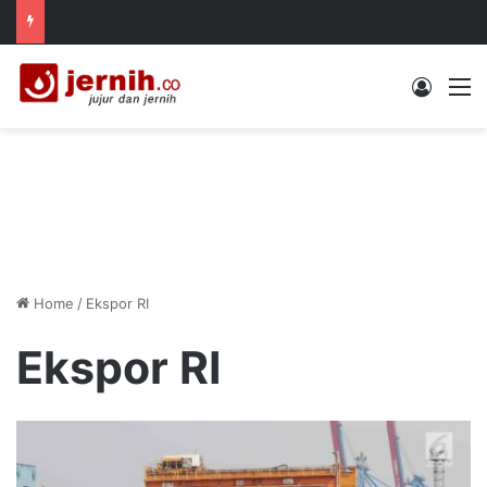
Log In
M
Home
/
Ekspor RI
Ekspor RI