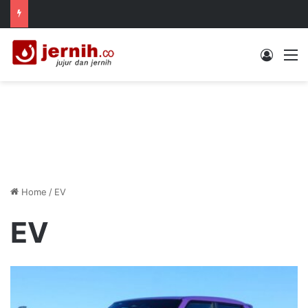
Log In
M
Home
/
EV
EV