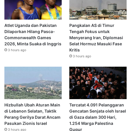
Atlet Uganda dan Pakistan
Pangkalan AS di Timur
Dilaporkan Hilang Pasca-
Tengah Fokus untuk
Commonwealth Games
Menyerang Iran, Diplomasi
2026, Minta Suaka di Inggris
Selat Hormuz Masuki Fase
Kritis
3 hours ago
3 hours ago
Hizbullah Ubah Aturan Main
Tercatat 4.091 Pelanggaran
di Lebanon Selatan, Taktik
Gencatan Senjata oleh Israel
Perang Gerilya Darat Ancam
di Gaza dalam 300 Hari,
Pasukan Zionis Israel
1.254 Warga Palestina
Gugur
3 hours ago