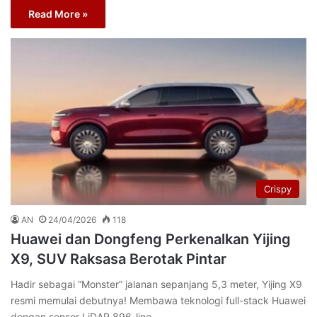
Read More »
Crispy
AN
24/04/2026
118
Huawei dan Dongfeng Perkenalkan Yijing
X9, SUV Raksasa Berotak Pintar
Hadir sebagai “Monster” jalanan sepanjang 5,3 meter, Yijing X9
resmi memulai debutnya! Membawa teknologi full-stack Huawei
dengan sensor LiDAR 896-line…