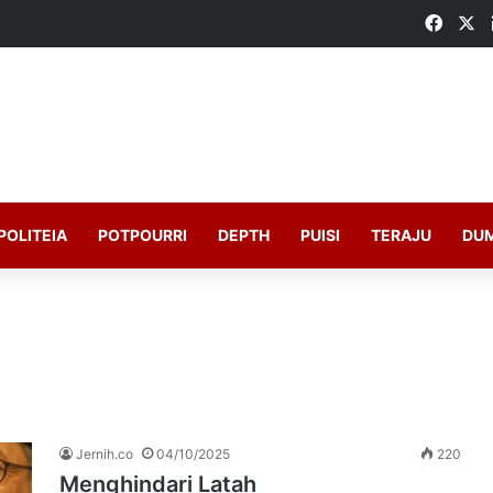
Faceb
X
POLITEIA
POTPOURRI
DEPTH
PUISI
TERAJU
DU
Jernih.co
04/10/2025
220
Menghindari Latah