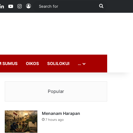
ook
LinkedIn
YouTube
Instagram
Log In
Search
for
M SUMUS
OIKOS
SOLILOKUI
…
Popular
Menanam Harapan
7 hours ago