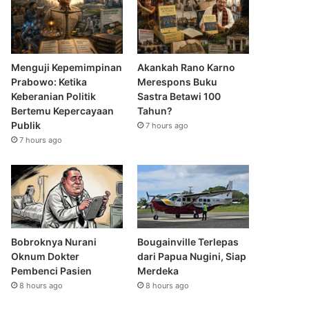
Menguji Kepemimpinan
Akankah Rano Karno
Prabowo: Ketika
Merespons Buku
Keberanian Politik
Sastra Betawi 100
Bertemu Kepercayaan
Tahun?
Publik
7 hours ago
7 hours ago
Bobroknya Nurani
Bougainville Terlepas
Oknum Dokter
dari Papua Nugini, Siap
Pembenci Pasien
Merdeka
8 hours ago
8 hours ago