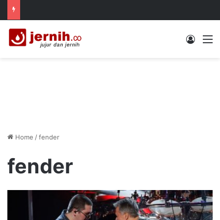
Log In
M
Home
/
fender
fender