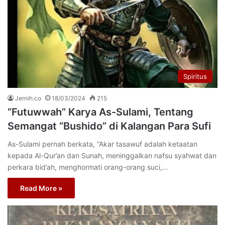
Spiritus
Jernih.co
18/03/2024
215
“Futuwwah” Karya As-Sulami, Tentang
Semangat “Bushido” di Kalangan Para Sufi
As-Sulami pernah berkata, “Akar tasawuf adalah ketaatan
kepada Al-Qur’an dan Sunah, meninggalkan nafsu syahwat dan
perkara bid’ah, menghormati orang-orang suci,…
Read More »