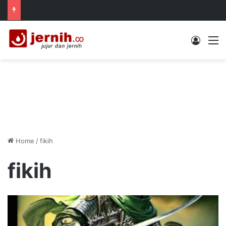
Log In
M
Home
/
fikih
fikih