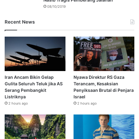
08/10/2019
Recent News
Iran Ancam Bikin Gelap
Nyawa Direktur RS Gaza
Gulita Seluruh Teluk jika AS
Terancam, Kesaksian
Serang Pembangkit
Penyiksaan Brutal di Penjara
Listriknya
Israel
2 hours ago
2 hours ago