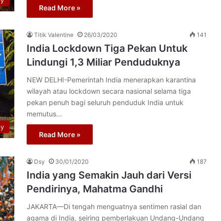
py
Read More »
Titik Valentine
26/03/2020
141
India Lockdown Tiga Pekan Untuk
Lindungi 1,3 Miliar Penduduknya
NEW DELHI-Pemerintah India menerapkan karantina
wilayah atau lockdown secara nasional selama tiga
pekan penuh bagi seluruh penduduk India untuk
memutus…
py
Read More »
Dsy
30/01/2020
187
India yang Semakin Jauh dari Versi
Pendirinya, Mahatma Gandhi
JAKARTA—Di tengah menguatnya sentimen rasial dan
agama di India, seiring pemberlakuan Undang-Undang