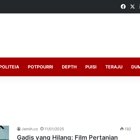
Faceb
X
POLITEIA
POTPOURRI
DEPTH
PUISI
TERAJU
DU
Jernih.co
11/01/2025
192
Gadis yang Hilang: Film Pertanian