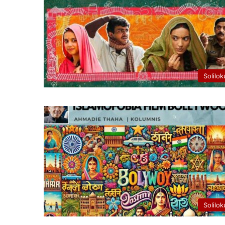
Solilok
Solilok