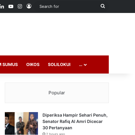
ook
LinkedIn
YouTube
Instagram
Log In
Search
for
M SUMUS
OIKOS
SOLILOKUI
…
Popular
Diperiksa Hampir Sehari Penuh,
Senator Rafiq Al Amri Dicecar
30 Pertanyaan
2 hours ago