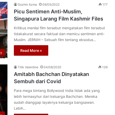
Gozhin Azma
09/05/2022
177
Picu Sentimen Anti-Muslim,
Singapura Larang Film Kashmir Files
Kritikus menilai film tersebut mengatakan film tersebut
tidakakurat secara faktual dan memicu sentimen anti-
Muslim. JERNIH – Sebuah film tentang eksodus…
Read More »
py
Titik Valentine
04/08/2020
139
Amitabh Bachchan Dinyatakan
Sembuh dari Covid
Para mega bintang Bollywood India tidak ada yang
lebih termasyhur dari keluarga Bachchan. Mereka
sudah dianggap layaknya keluarga bangsawan.
Lebih…