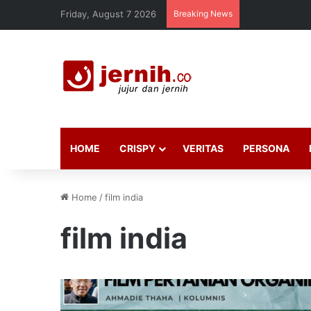
Friday, August 7 2026
Breaking News
HOME
CRISPY
VERITAS
PERSONA
Home
/
film india
film india