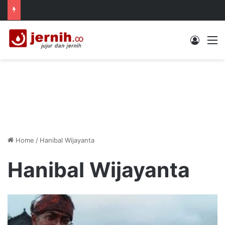
Log In
M
Home
/
Hanibal Wijayanta
Hanibal Wijayanta