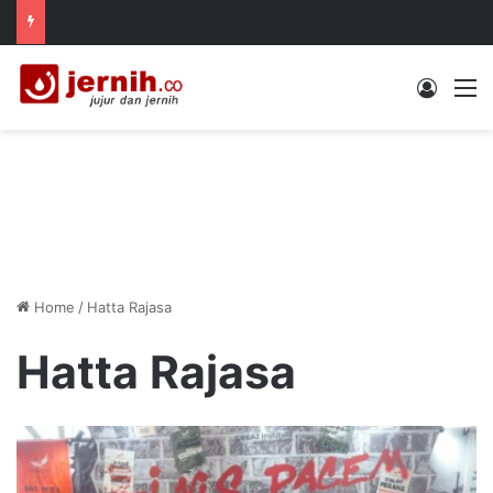
Log In
M
Home
/
Hatta Rajasa
Hatta Rajasa