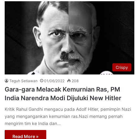
Crispy
Teguh Setiawan
01/06/2022
208
Gara-gara Melacak Kemurnian Ras, PM
India Narendra Modi Dijuluki New Hitler
Kritik Rahul Gandhi mengacu pada Adolf Hitler, pemimpin Nazi
yang mengangankan kemurnian ras.Nazi memang pernah
mengirim tim ke India dan…
Read More »