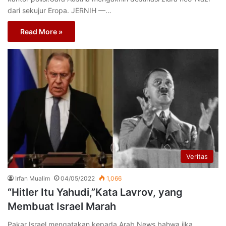
dari sekujur Eropa. JERNIH —…
Read More »
Veritas
Irfan Mualim
04/05/2022
1,066
“Hitler Itu Yahudi,”Kata Lavrov, yang
Membuat Israel Marah
Pakar Israel mengatakan kepada Arab News bahwa jika