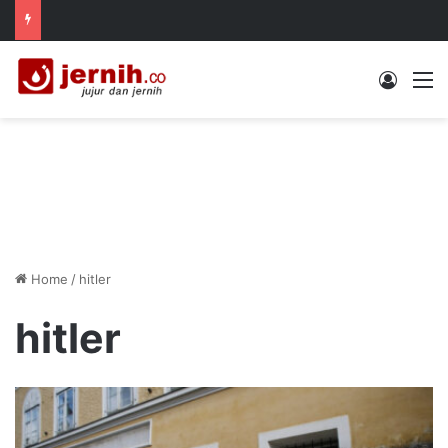
Log In
M
Home
/
hitler
hitler