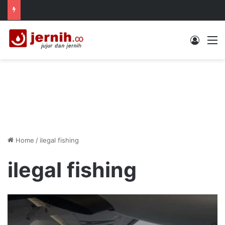
Log In
M
Home
/
ilegal fishing
ilegal fishing