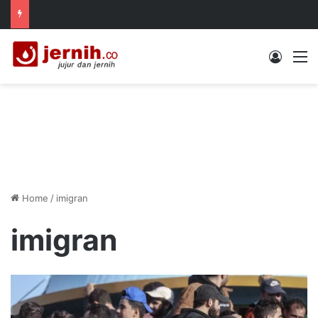
Log In
M
Home
/
imigran
imigran