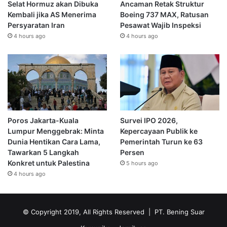
Selat Hormuz akan Dibuka
Ancaman Retak Struktur
Kembali jika AS Menerima
Boeing 737 MAX, Ratusan
Persyaratan Iran
Pesawat Wajib Inspeksi
4 hours ago
4 hours ago
Poros Jakarta-Kuala
Survei IPO 2026,
Lumpur Menggebrak: Minta
Kepercayaan Publik ke
Dunia Hentikan Cara Lama,
Pemerintah Turun ke 63
Tawarkan 5 Langkah
Persen
Konkret untuk Palestina
5 hours ago
4 hours ago
© Copyright 2019, All Rights Reserved | PT. Bening Suar