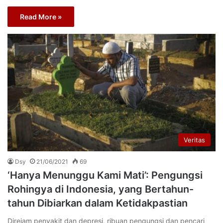
Read More »
Veritas
Dsy
21/06/2021
69
‘Hanya Menunggu Kami Mati’: Pengungsi
Rohingya di Indonesia, yang Bertahun-
tahun Dibiarkan dalam Ketidakpastian
Direjam penyakit dan depresi, ribuan pengungsi dan pencari