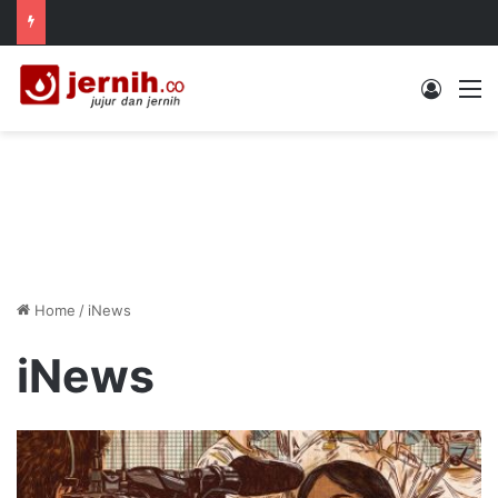
Log In
M
Home
/
iNews
iNews