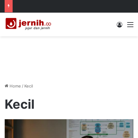
Log In
M
Home
/
Kecil
Kecil