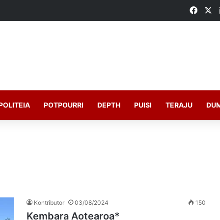
Faceb
X
POLITEIA
POTPOURRI
DEPTH
PUISI
TERAJU
DU
Kontributor
03/08/2024
150
Kembara Aotearoa*