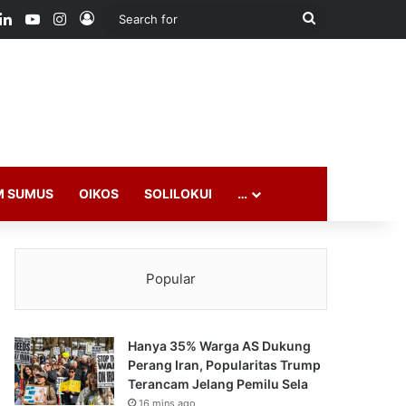
ook
LinkedIn
YouTube
Instagram
Log In
Search
for
M SUMUS
OIKOS
SOLILOKUI
…
Popular
Hanya 35% Warga AS Dukung
Perang Iran, Popularitas Trump
Terancam Jelang Pemilu Sela
16 mins ago