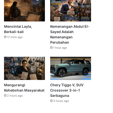
Mencintai Layla,
Kemenangan Abdul El-
Berkali-kali
Sayed Adalah
Kemenangan
17 mins ago
Perubahan
1 hour ago
Mengurangi
Chery Tiggo V, SUV
Kehebohan Masyarakat
Crossover 3-in-1
Serbaguna
2 hours ago
3 hours ago