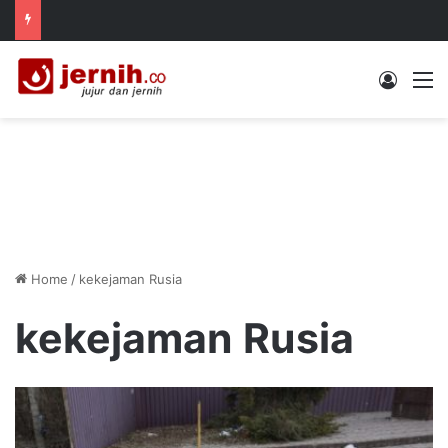
Log In
M
Home
/
kekejaman Rusia
kekejaman Rusia