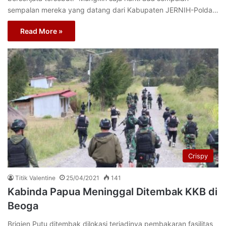
sempalan mereka yang datang dari Kabupaten JERNIH-Polda…
Read More »
Crispy
Titik Valentine
25/04/2021
141
Kabinda Papua Meninggal Ditembak KKB di
Beoga
Brigjen Putu ditembak dilokasi terjadinya pembakaran fasilitas