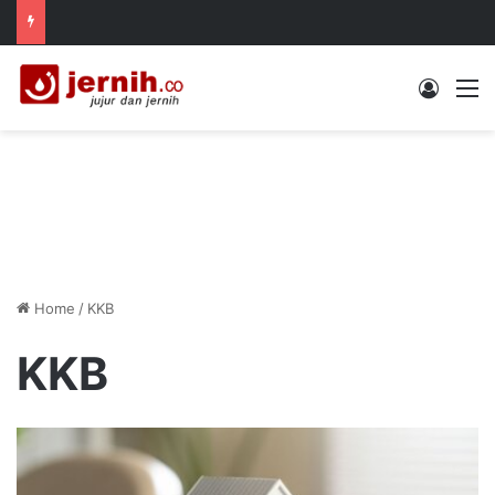
Log In
M
Home
/
KKB
KKB