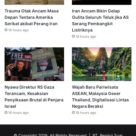
Trauma Otak Ancam Masa
Iran Ancam Bikin Gelap
Depan Tentara Amerika
Gulita Seluruh Teluk jika AS
Serikat akibat Perang Iran
Serang Pembangkit
Listriknya
16 hours ago
16 hours ago
Nyawa Direktur RS Gaza
Wajah Baru Pariwisata
Terancam, Kesaksian
ASEAN, Malaysia Geser
Penyiksaan Brutal di Penjara
Thailand, Digitalisasi Lintas
Israel
Negara Beraksi
16 hours ago
18 hours ago
© Copyright 2019, All Rights Reserved | PT. Bening Suar