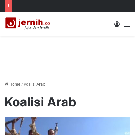
Log In
M
Home
/
Koalisi Arab
Koalisi Arab