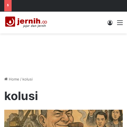
Log In
M
Home
/
kolusi
kolusi