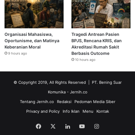
Organisasi Mahasiswa,
Tragedi Antrean Pasien
Oportunisme, dan Matinya
BPJS, Rencana KRIS, dan
Keberanian Moral
Akreditasi Rumah Sakit
Berbasis Outcome
9 hours ago
10 hours ago
© Copyright 2019, All Rights Reserved | PT. Bening Suar
Komunika
- Jernih.co
Tentang Jernih.co
Redaksi
Pedoman Media Siber
Privacy and Policy
Info Iklan
Menu
Kontak
Facebook
X
LinkedIn
YouTube
Instagram