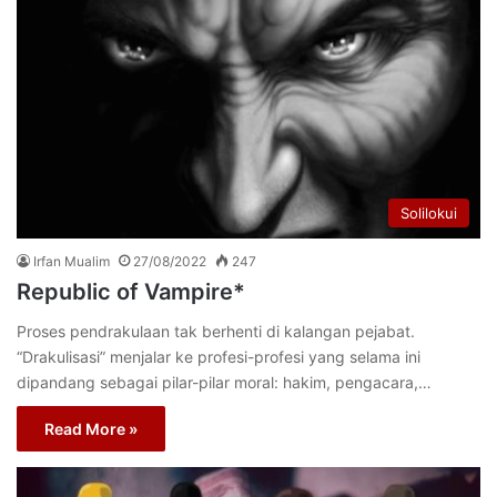
Solilokui
Irfan Mualim
27/08/2022
247
Republic of Vampire*
Proses pendrakulaan tak berhenti di kalangan pejabat.
“Drakulisasi” menjalar ke profesi-profesi yang selama ini
dipandang sebagai pilar-pilar moral: hakim, pengacara,…
Read More »