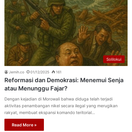
Solilokui
Jernih.co
01/12/2025
161
Reformasi dan Demokrasi: Menemui Senja
atau Menunggu Fajar?
Dengan kejadian di Morowali bahwa diduga telah terjadi
aktivitas penambangan nikel secara ilegal yang merugikan
rakyat, membuat ekspansi komando teritorial…
Read More »