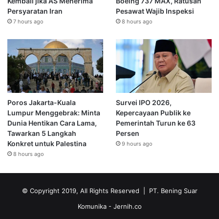
Kembali jika AS Menerima
Boeing 737 MAX, Ratusan
Persyaratan Iran
Pesawat Wajib Inspeksi
7 hours ago
8 hours ago
Poros Jakarta-Kuala
Survei IPO 2026,
Lumpur Menggebrak: Minta
Kepercayaan Publik ke
Dunia Hentikan Cara Lama,
Pemerintah Turun ke 63
Tawarkan 5 Langkah
Persen
Konkret untuk Palestina
9 hours ago
8 hours ago
© Copyright 2019, All Rights Reserved | PT. Bening Suar
Komunika
- Jernih.co