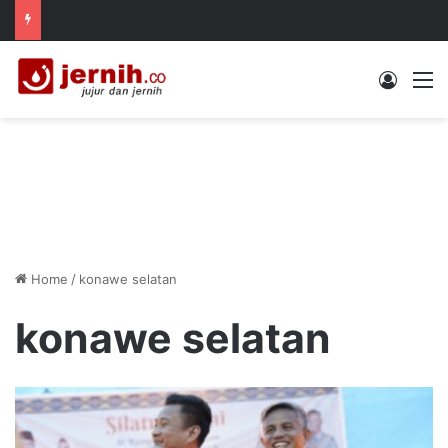
Log In
M
Home
/
konawe selatan
konawe selatan