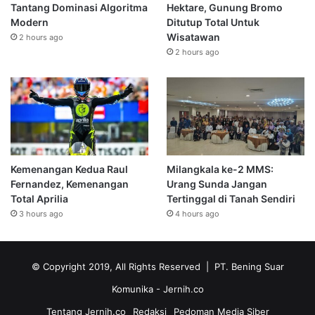
Tantang Dominasi Algoritma
Hektare, Gunung Bromo
Modern
Ditutup Total Untuk
Wisatawan
2 hours ago
2 hours ago
Kemenangan Kedua Raul
Milangkala ke-2 MMS:
Fernandez, Kemenangan
Urang Sunda Jangan
Total Aprilia
Tertinggal di Tanah Sendiri
3 hours ago
4 hours ago
© Copyright 2019, All Rights Reserved | PT. Bening Suar
Komunika
- Jernih.co
Tentang Jernih.co
Redaksi
Pedoman Media Siber