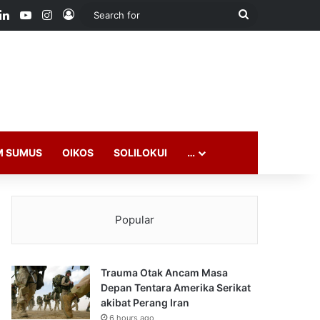
ook
LinkedIn
YouTube
Instagram
Log In
Search
for
M SUMUS
OIKOS
SOLILOKUI
…
Popular
Trauma Otak Ancam Masa
Depan Tentara Amerika Serikat
akibat Perang Iran
6 hours ago