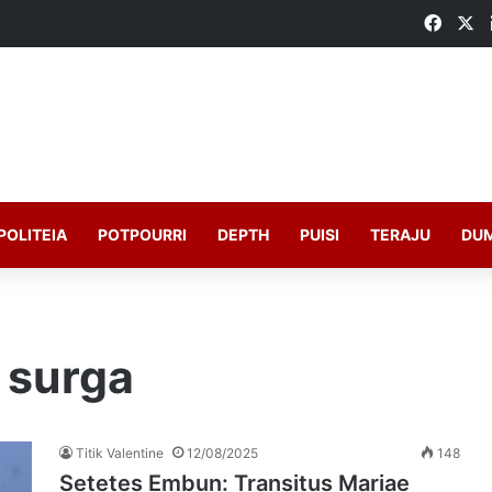
Faceb
X
POLITEIA
POTPOURRI
DEPTH
PUISI
TERAJU
DU
 surga
Titik Valentine
12/08/2025
148
Setetes Embun: Transitus Mariae