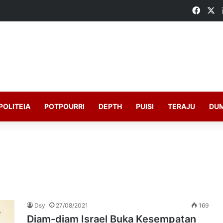
Faceb
X
POLITEIA
POTPOURRI
DEPTH
PUISI
TERAJU
DU
Dsy
27/08/2021
169
Diam-diam Israel Buka Kesempatan