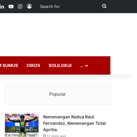
ook
LinkedIn
YouTube
Instagram
Log In
Search
for
M SUMUS
OIKOS
SOLILOKUI
…
Popular
Kemenangan Kedua Raul
Fernandez, Kemenangan Total
Aprilia
12 mins ago