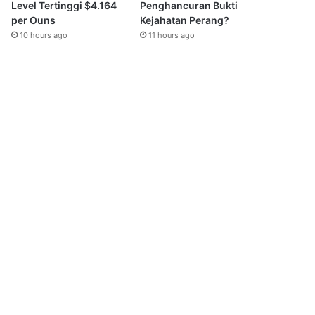
Level Tertinggi $4.164
Penghancuran Bukti
per Ouns
Kejahatan Perang?
10 hours ago
11 hours ago