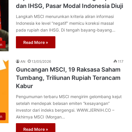
dan IHSG, Pasar Modal Indonesia Diuji
Langkah MSCI menurunkan kriteria aliran informasi
Indonesia ke level “negatif” memicu koreksi massal
pada rupiah dan IHSG. Di tengah bayang-bayang…
Read More »
n
AN
13/05/2026
117
Guncangan MSCI, 19 Raksasa Saham
Tumbang, Triliunan Rupiah Terancam
Kabur
Pengumuman terbaru MSCI mengirim gelombang kejut
setelah mendepak belasan emiten “kesayangan”
investor dari indeks bergengsi. WWW.JERNIH.CO –
n
Akhirnya MSCI (Morgan…
Read More »