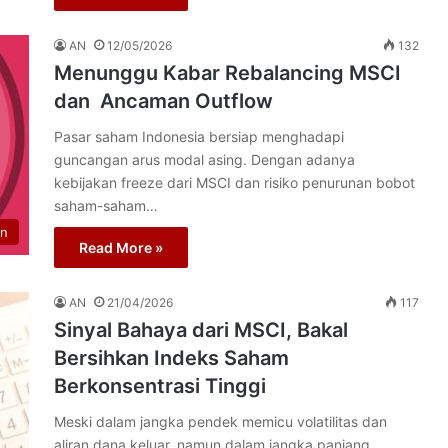
AN
12/05/2026
132
Menunggu Kabar Rebalancing MSCI
dan Ancaman Outflow
Pasar saham Indonesia bersiap menghadapi
guncangan arus modal asing. Dengan adanya
kebijakan freeze dari MSCI dan risiko penurunan bobot
saham-saham…
n
Read More »
AN
21/04/2026
117
Sinyal Bahaya dari MSCI, Bakal
Bersihkan Indeks Saham
Berkonsentrasi Tinggi
Meski dalam jangka pendek memicu volatilitas dan
aliran dana keluar, namun dalam jangka panjang,