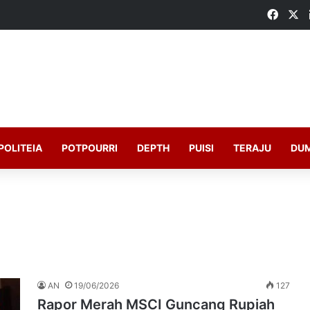
Faceb
X
POLITEIA
POTPOURRI
DEPTH
PUISI
TERAJU
DU
AN
19/06/2026
127
Rapor Merah MSCI Guncang Rupiah