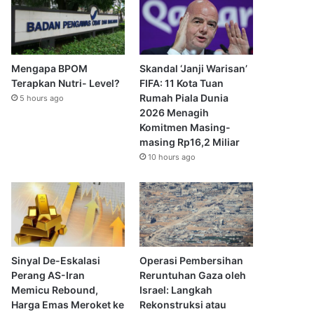
Mengapa BPOM
Skandal ‘Janji Warisan’
Terapkan Nutri- Level?
FIFA: 11 Kota Tuan
Rumah Piala Dunia
5 hours ago
2026 Menagih
Komitmen Masing-
masing Rp16,2 Miliar
10 hours ago
Sinyal De-Eskalasi
Operasi Pembersihan
Perang AS-Iran
Reruntuhan Gaza oleh
Memicu Rebound,
Israel: Langkah
Harga Emas Meroket ke
Rekonstruksi atau