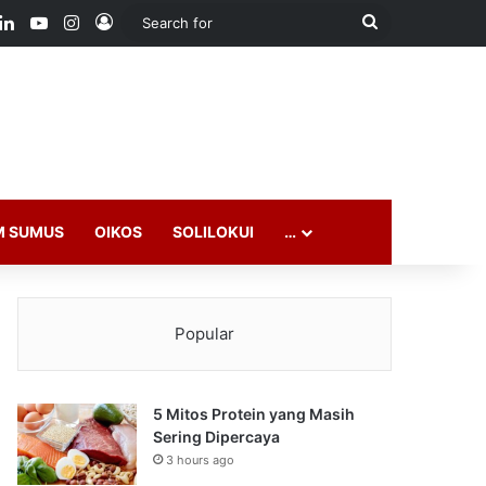
ook
LinkedIn
YouTube
Instagram
Log In
Search
for
M SUMUS
OIKOS
SOLILOKUI
…
Popular
5 Mitos Protein yang Masih
Sering Dipercaya
3 hours ago