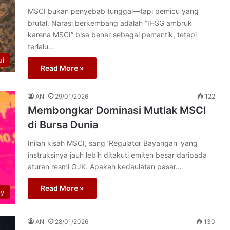
MSCI bukan penyebab tunggal—tapi pemicu yang
brutal. Narasi berkembang adalah “IHSG ambruk
karena MSCI” bisa benar sebagai pemantik, tetapi
terlalu…
ui
Read More »
AN
29/01/2026
122
Membongkar Dominasi Mutlak MSCI
di Bursa Dunia
Inilah kisah MSCI, sang ‘Regulator Bayangan’ yang
instruksinya jauh lebih ditakuti emiten besar daripada
aturan resmi OJK. Apakah kedaulatan pasar…
Read More »
py
AN
28/01/2026
130