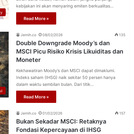
kebijakan ini akan menyaring emiten berkualitas…
py
Read More »
Jernih.co
08/02/2026
135
Double Downgrade Moody’s dan
MSCI Picu Risiko Krisis Likuiditas dan
Moneter
Kekhawatiran Moody’s dan MSCI dapat dimaklumi.
Indeks saham (IHSG) naik sekitar 50 persen hanya
dalam waktu sembilan bulan. Dari titik…
ui
Read More »
Jernih.co
01/02/2026
157
Bukan Sekadar MSCI: Retaknya
Fondasi Kepercayaan di IHSG