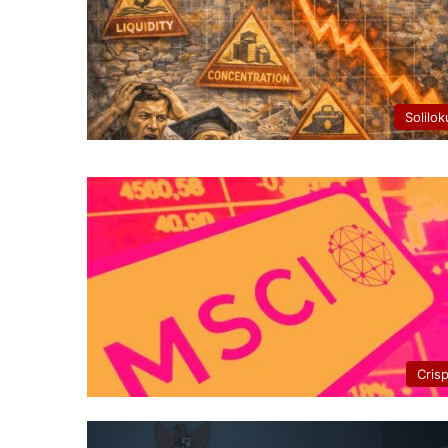
Solilok
Cris