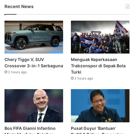
Recent News
Chery Tiggo V, SUV
Menguak Keperkasaan
Crossover 3-in-1 Serbaguna
Trabzonspor di Sepak Bola
Turki
2 hours ago
2 hours ago
Bos FIFA Gianni Infantino
Pusat Guyur ‘Bantuan’