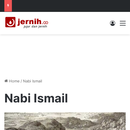
Log In
M
Home
/
Nabi Ismail
Nabi Ismail