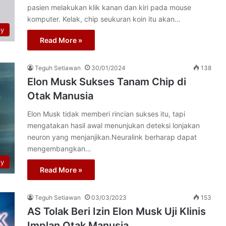
pasien melakukan klik kanan dan kiri pada mouse
komputer. Kelak, chip seukuran koin itu akan…
py
Read More »
Teguh Setiawan
30/01/2024
138
Elon Musk Sukses Tanam Chip di
Otak Manusia
Elon Musk tidak memberi rincian sukses itu, tapi
mengatakan hasil awal menunjukan deteksi lonjakan
neuron yang menjanjikan.Neuralink berharap dapat
mengembangkan…
py
Read More »
Teguh Setiawan
03/03/2023
153
AS Tolak Beri Izin Elon Musk Uji Klinis
Implan Otak Manusia