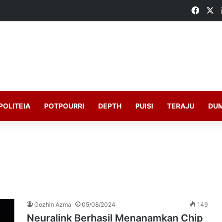
Faceb
X
POLITEIA
POTPOURRI
DEPTH
PUISI
TERAJU
DU
Gozhin Azma
05/08/2024
149
Neuralink Berhasil Menanamkan Chip