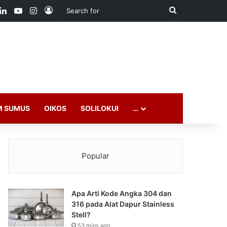
ook
LinkedIn
YouTube
Instagram
Log In
Search
for
M SUMUS
OIKOS
SOLILOKUI
…
Popular
Apa Arti Kode Angka 304 dan
316 pada Alat Dapur Stainless
Stell?
53 mins ago