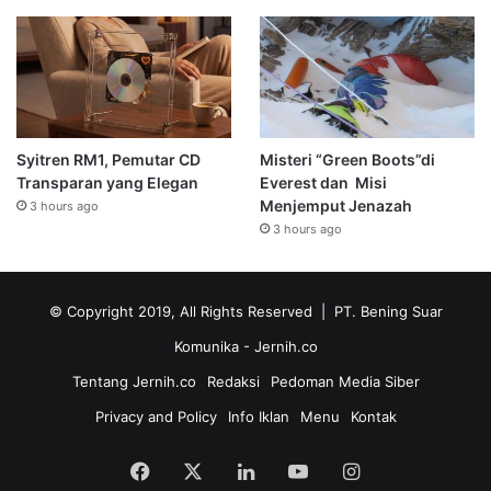
Syitren RM1, Pemutar CD
Misteri “Green Boots”di
Transparan yang Elegan
Everest dan Misi
Menjemput Jenazah
3 hours ago
3 hours ago
© Copyright 2019, All Rights Reserved | PT. Bening Suar
Komunika
- Jernih.co
Tentang Jernih.co
Redaksi
Pedoman Media Siber
Privacy and Policy
Info Iklan
Menu
Kontak
Facebook
X
LinkedIn
YouTube
Instagram