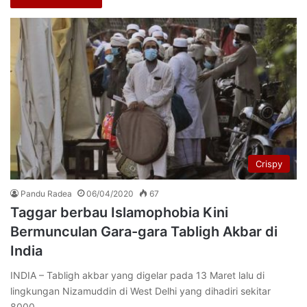
Crispy
Pandu Radea
06/04/2020
67
Taggar berbau Islamophobia Kini
Bermunculan Gara-gara Tabligh Akbar di
India
INDIA – Tabligh akbar yang digelar pada 13 Maret lalu di
lingkungan Nizamuddin di West Delhi yang dihadiri sekitar
8000…