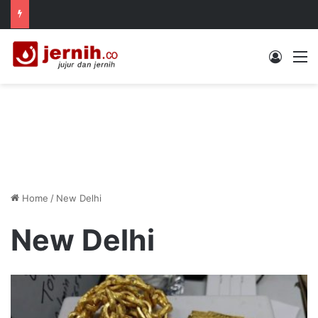
Log In
M
Home
/
New Delhi
New Delhi