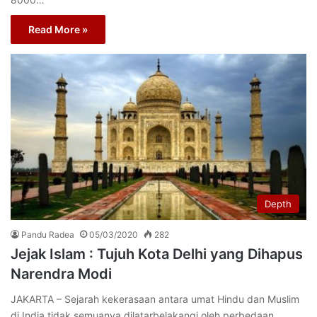
Read More »
Depth
Pandu Radea
05/03/2020
282
Jejak Islam : Tujuh Kota Delhi yang Dihapus
Narendra Modi
JAKARTA – Sejarah kekerasaan antara umat Hindu dan Muslim
di India tidak semuanya dilatarbelakangi oleh perbedaan